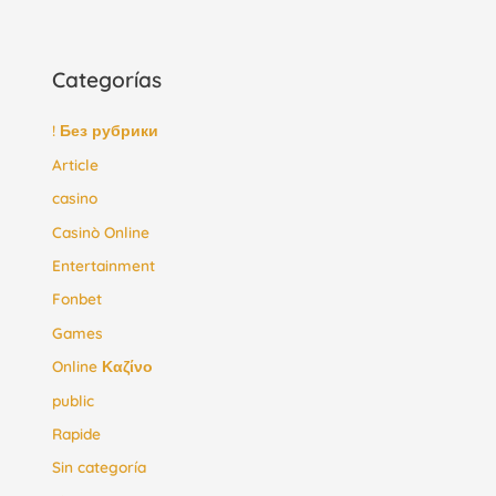
Categorías
! Без рубрики
Article
casino
Casinò Online
Entertainment
Fonbet
Games
Online Καζίνο
public
Rapide
Sin categoría