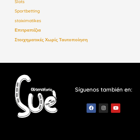
Slots
Sportbetting
stoiximatikes
Επιτραπέζια
Στοιχηματικές Χωρίς Ταυτοποίηση
Síguenos también en:
F
I
Y
a
n
o
c
s
u
e
t
t
b
a
u
o
g
b
o
r
e
k
a