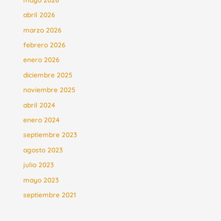
abril 2026
marzo 2026
febrero 2026
enero 2026
diciembre 2025
noviembre 2025
abril 2024
enero 2024
septiembre 2023
agosto 2023
julio 2023
mayo 2023
septiembre 2021