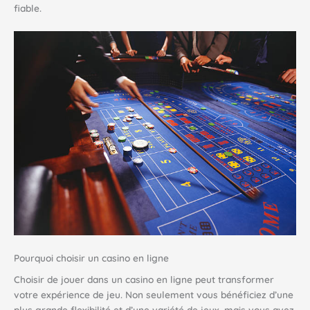
fiable.
Pourquoi choisir un casino en ligne
Choisir de jouer dans un casino en ligne peut transformer
votre expérience de jeu. Non seulement vous bénéficiez d’une
plus grande flexibilité et d’une variété de jeux, mais vous avez