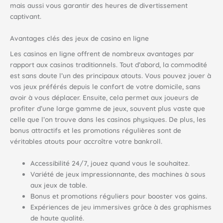
mais aussi vous garantir des heures de divertissement
captivant.
Avantages clés des jeux de casino en ligne
Les casinos en ligne offrent de nombreux avantages par
rapport aux casinos traditionnels. Tout d’abord, la commodité
est sans doute l’un des principaux atouts. Vous pouvez jouer à
vos jeux préférés depuis le confort de votre domicile, sans
avoir à vous déplacer. Ensuite, cela permet aux joueurs de
profiter d’une large gamme de jeux, souvent plus vaste que
celle que l’on trouve dans les casinos physiques. De plus, les
bonus attractifs et les promotions régulières sont de
véritables atouts pour accroître votre bankroll.
Accessibilité 24/7, jouez quand vous le souhaitez.
Variété de jeux impressionnante, des machines à sous
aux jeux de table.
Bonus et promotions réguliers pour booster vos gains.
Expériences de jeu immersives grâce à des graphismes
de haute qualité.