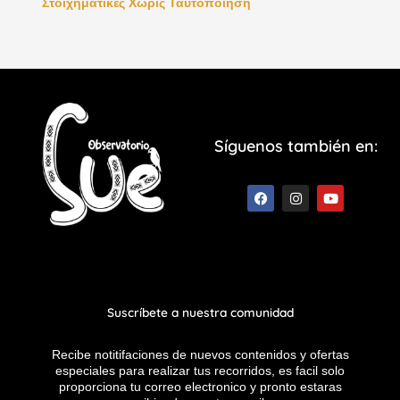
Στοιχηματικές Χωρίς Ταυτοποίηση
Síguenos también en:
F
I
Y
a
n
o
c
s
u
e
t
t
b
a
u
o
g
b
o
r
e
k
a
m
Suscríbete a nuestra comunidad
Recibe notitifaciones de nuevos contenidos y ofertas
especiales para realizar tus recorridos, es facil solo
proporciona tu correo electronico y pronto estaras