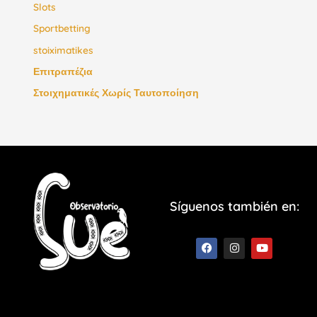
Slots
Sportbetting
stoiximatikes
Επιτραπέζια
Στοιχηματικές Χωρίς Ταυτοποίηση
Síguenos también en:
F
I
Y
a
n
o
c
s
u
e
t
t
b
a
u
o
g
b
o
r
e
k
a