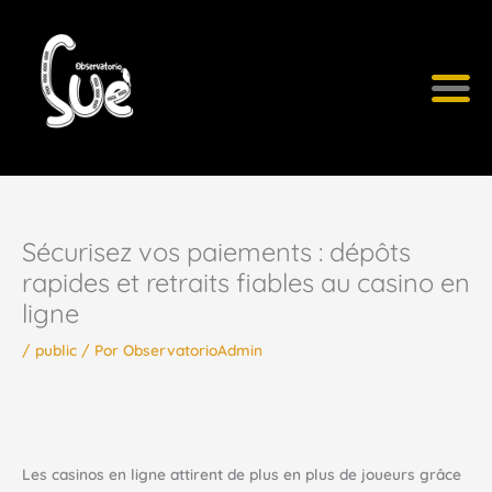
Ir
al
contenido
Sécurisez vos paiements : dépôts
rapides et retraits fiables au casino en
ligne
/
public
/ Por
ObservatorioAdmin
Les casinos en ligne attirent de plus en plus de joueurs grâce