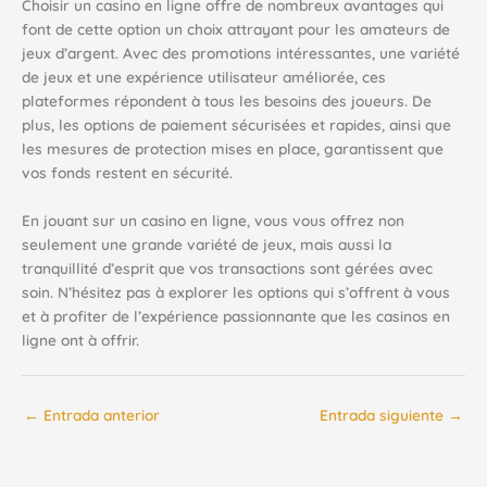
Choisir un casino en ligne offre de nombreux avantages qui
font de cette option un choix attrayant pour les amateurs de
jeux d’argent. Avec des promotions intéressantes, une variété
de jeux et une expérience utilisateur améliorée, ces
plateformes répondent à tous les besoins des joueurs. De
plus, les options de paiement sécurisées et rapides, ainsi que
les mesures de protection mises en place, garantissent que
vos fonds restent en sécurité.
En jouant sur un casino en ligne, vous vous offrez non
seulement une grande variété de jeux, mais aussi la
tranquillité d’esprit que vos transactions sont gérées avec
soin. N’hésitez pas à explorer les options qui s’offrent à vous
et à profiter de l’expérience passionnante que les casinos en
ligne ont à offrir.
←
Entrada anterior
Entrada siguiente
→