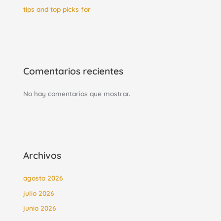
tips and top picks for
Comentarios recientes
No hay comentarios que mostrar.
Archivos
agosto 2026
julio 2026
junio 2026