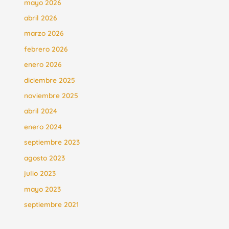
mayo 2026
abril 2026
marzo 2026
febrero 2026
enero 2026
diciembre 2025
noviembre 2025
abril 2024
enero 2024
septiembre 2023
agosto 2023
julio 2023
mayo 2023
septiembre 2021