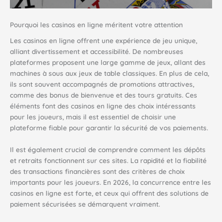
Pourquoi les casinos en ligne méritent votre attention
Les casinos en ligne offrent une expérience de jeu unique,
alliant divertissement et accessibilité. De nombreuses
plateformes proposent une large gamme de jeux, allant des
machines à sous aux jeux de table classiques. En plus de cela,
ils sont souvent accompagnés de promotions attractives,
comme des bonus de bienvenue et des tours gratuits. Ces
éléments font des casinos en ligne des choix intéressants
pour les joueurs, mais il est essentiel de choisir une
plateforme fiable pour garantir la sécurité de vos paiements.
Il est également crucial de comprendre comment les dépôts
et retraits fonctionnent sur ces sites. La rapidité et la fiabilité
des transactions financières sont des critères de choix
importants pour les joueurs. En 2026, la concurrence entre les
casinos en ligne est forte, et ceux qui offrent des solutions de
paiement sécurisées se démarquent vraiment.