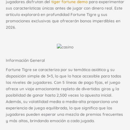
jugadores disfrutan del
tiger fortune demo
para experimentar
sus características únicas antes de jugar con dinero real. Este
artículo explorará en profundidad Fortune Tigre y sus
promociones exclusivas que ofrecerán bonos imperdibles en
2026.
Información General
Fortune Tigre se caracteriza por su temática asiática y su
disposición simple de 3×3, lo que lo hace accesible para todos
los niveles de jugadores. Con 5 líneas de pago fijas, el juego
ofrece un viaje emocionante repleto de divertidos giros y la
posibilidad de ganar hasta 2,500 veces la apuesta inicial.
Además, su volatilidad media a media-alta proporciona una
experiencia de juego equilibrada, lo que significa que los
jugadores pueden esperar una mezcla de premios frecuentes
y más altos, brindando emoción a cada jugada.