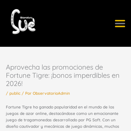
Ir
al
contenido
Aprovecha las promociones de
Fortune Tigre: ¡bonos imperdibles en
2026!
/
public
/ Por
ObservatorioAdmin
Fortune Tigre ha ganado popularidad en el mundo de los
juegos de azar online, destacándose como un emocionante
juego de tragamonedas desarrollado por PG Soft. Con un
diseño cautivador y mecánicas de juego dinámicas, muchos