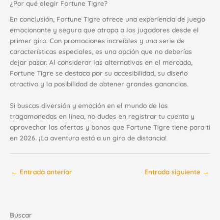
¿Por qué elegir Fortune Tigre?
En conclusión, Fortune Tigre ofrece una experiencia de juego
emocionante y segura que atrapa a los jugadores desde el
primer giro. Con promociones increíbles y una serie de
características especiales, es una opción que no deberías
dejar pasar. Al considerar las alternativas en el mercado,
Fortune Tigre se destaca por su accesibilidad, su diseño
atractivo y la posibilidad de obtener grandes ganancias.
Si buscas diversión y emoción en el mundo de las
tragamonedas en línea, no dudes en registrar tu cuenta y
aprovechar las ofertas y bonos que Fortune Tigre tiene para ti
en 2026. ¡La aventura está a un giro de distancia!
←
Entrada anterior
Entrada siguiente
→
Buscar