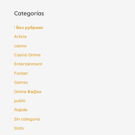
Categorías
! Без рубрики
Article
casino
Casinò Online
Entertainment
Fonbet
Games
Online Καζίνο
public
Rapide
Sin categoría
Slots