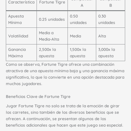
Característica
Fortune Tigre
A
B
Apuesta
0.50
0.30
0.25 unidades
Mínima
unidades
unidades
Media a
Volatilidad
Media
Alta
Media-Alta
Ganancia
2,500x la
1,500x la
3,000x la
Máxima
apuesta
apuesta
apuesta
Como se observa, Fortune Tigre ofrece una combinación
atractiva de una apuesta mínima baja y una ganancia máxima
significativa, lo que lo convierte en una opción destacada para
muchos jugadores.
Beneficios Clave de Fortune Tigre
Jugar Fortune Tigre no solo se trata de la emoción de girar
los carretes, sino también de los diversos beneficios que se
ofrecen. A continuación, se presentan algunos de los
beneficios adicionales que hacen que este juego sea especial.