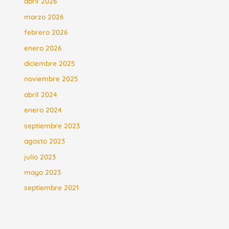
abril 2026
marzo 2026
febrero 2026
enero 2026
diciembre 2025
noviembre 2025
abril 2024
enero 2024
septiembre 2023
agosto 2023
julio 2023
mayo 2023
septiembre 2021