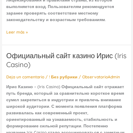
выполняется вход. Пользователям рекомендуется
заранее проверять соответствие местному
законодательству и возрастным требованиям.
Leer más »
Официальный сайт казино Ирис (Iris
Официальный
сайт
Casino)
казино
Ирис
Deja un comentario
/
! Без рубрики
/
ObservatorioAdmin
(Iris
Casino)
Ирис Казино – (Iris Casino) Официальный сайт отражает
путь бренда, который за сравнительно короткое время
сумел закрепиться в индустрии и привлечь внимание
широкой аудитории. С момента появления платформа
развивалась как современный проект,
ориентированный на узнаваемость, стабильность и
формирование сильной репутации. Постепенно
название Iris Casino стало ассоциироваться с заметным