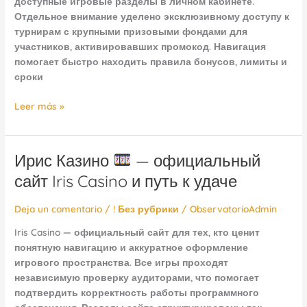
доступные игровые разделы в личном кабинете.
Отдельное внимание уделено эксклюзивному доступу к
турнирам с крупными призовыми фондами для
участников, активировавших промокод. Навигация
помогает быстро находить правила бонусов, лимиты и
сроки
Leer más »
Ирис Казино
— официальный
Ирис
Казино
сайт Iris Casino и путь к удаче
—
Deja un comentario
/
! Без рубрики
/
ObservatorioAdmin
официальный
сайт
Iris Casino — официальный сайт для тех, кто ценит
Iris
понятную навигацию и аккуратное оформление
Casino
игрового пространства. Все игры проходят
и
независимую проверку аудиторами, что помогает
путь
подтвердить корректность работы программного