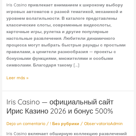
Ирис
Iris Casino привлекает вниманием к широкому выбору
Казино
игровых автоматов с разной тематикой, механикой и
через
уровнем волатильности. В каталоге представлены
VPN
классические слоты, современные видеослоты,
и
карточные игры, рулетка и другие популярные
зеркало
настольные развлечения. Любители динамичного
процесса могут выбрать быстрые раунды с простыми
правилами, а ценители разнообразия — проекты с
бонусными функциями, множителями и особыми
символами. Благодаря такому […]
Leer más »
Iris Casino — официальный сайт
Iris
Casino
Ирис Казино 2026 и бонус 500%
—
официальный
Deja un comentario
/
! Без рубрики
/
ObservatorioAdmin
сайт
Ирис
Iris Casino включает обширную коллекцию развлечений