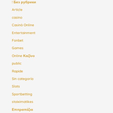
! Без рубрики
Article
casino
Casinò Online
Entertainment
Fonbet
Games
Online Καζίνο
public
Rapide
Sin categoría
Slots
Sportbetting
stoiximatikes
Επιτραπέζια