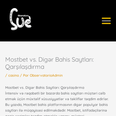
Ir
al
contenido
Mostbet vs. Digər Bahis Saytları:
Qarşılaşdırma
/
casino
/ Por
ObservatorioAdmin
Mostbet vs. Digər Bahis Saytları: Qarşılaşdırma
İntensiv və rəqabətli bir bazarda bahis saytları müştəri cəlb
etmək üçün müxtəlif xüsusiyyətlər və təkliflər təqdim edirlər.
Bu yazıda, Mostbet bahis platformasının digər populyar bahis
saytları ilə müqayisəsi edilməkdədir. Mostbet, istifadəçilərinə
geniş seçimlər təqdim etməklə yanaşı, müştəri