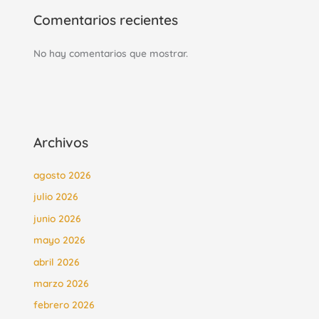
Comentarios recientes
No hay comentarios que mostrar.
Archivos
agosto 2026
julio 2026
junio 2026
mayo 2026
abril 2026
marzo 2026
febrero 2026