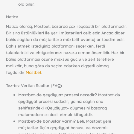
ola bilər.
Nəticə
Nəticə olaraq, Mostbet, bazarda çox rəqabətli bir platformadır.
Bir sıra üstünlükləri ilə yerli müştəriləri cəlb edir. Ancaq digər
bahis saytları da müştərilərə müxtəlif avantajlar təqdim edir.
Bahis etmək istədiyiniz platformanı seçərkən, fərdi
tələblərinizi və ehtiyaclarınızı nəzərə almaq önəmlidir. Hər bir
bahis platforması özünə məxsus güclü və zəif tərəflərə
malikdir, buna görə də seçim edərkən diqqətli olmaq
faydalıdır
Mostbet
.
Tez-tez Verilən Suallar (FAQ)
Mostbet-də qeydiyyat prosesi necədir?
Mostbet-də
qeydiyyat prosesi sadədir; yalnız saytın ana
səhifəsindəki «Qeydiyyat» düyməsini basaraq
məlumatlarınızı daxil etmək kifayətdir.
Mostbet-də bonuslar varmı?
Bəli, Mostbet yeni
müştərilər üçün qeydiyyat bonusu və davamlı