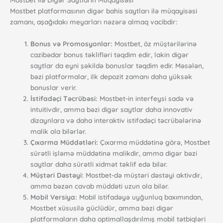
Mostbet platformasının digər bahis saytları ilə müqayisəsi
zamanı, aşağıdakı meyarları nəzərə almaq vacibdir:
Bonus və Promosyonlar:
Mostbet, öz müştərilərinə
cazibədar bonus təklifləri təqdim edir, lakin digər
saytlar da eyni şəkildə bonuslar təqdim edir. Məsələn,
bəzi platformalar, ilk depozit zamanı daha yüksək
bonuslar verir.
İstifadəçi Təcrübəsi:
Mostbet-in interfeysi sadə və
intuitivdir, amma bəzi digər saytlar daha innovativ
dizaynlara və daha interaktiv istifadəçi təcrübələrinə
malik ola bilərlər.
Çıxarma Müddətləri:
Çıxarma müddətinə görə, Mostbet
sürətli işləmə müddətinə malikdir, amma digər bəzi
saytlar daha sürətli xidmət təklif edə bilər.
Müştəri Dəstəyi:
Mostbet-də müştəri dəstəyi aktivdir,
amma bəzən cavab müddəti uzun ola bilər.
Mobil Versiya:
Mobil istifadəyə uyğunluq baxımından,
Mostbet xüsusilə güclüdür, amma bəzi digər
platformaların daha optimallaşdırılmış mobil tətbiqləri