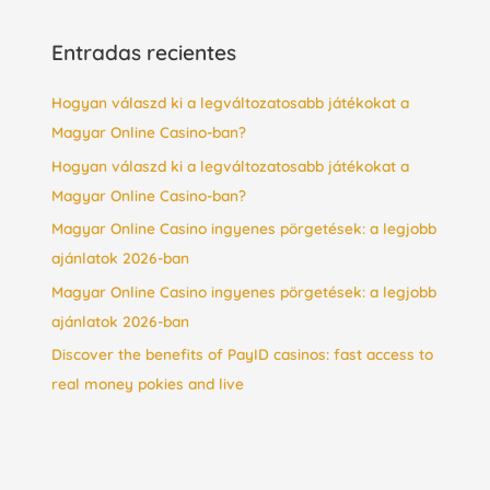
Entradas recientes
Hogyan válaszd ki a legváltozatosabb játékokat a
Magyar Online Casino-ban?
Hogyan válaszd ki a legváltozatosabb játékokat a
Magyar Online Casino-ban?
Magyar Online Casino ingyenes pörgetések: a legjobb
ajánlatok 2026-ban
Magyar Online Casino ingyenes pörgetések: a legjobb
ajánlatok 2026-ban
Discover the benefits of PayID casinos: fast access to
real money pokies and live