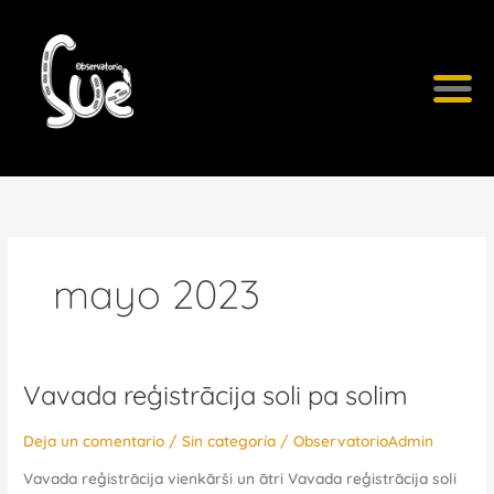
Ir
al
contenido
mayo 2023
Vavada reģistrācija soli pa solim
Vavada
reģistrācija
soli
Deja un comentario
/
Sin categoría
/
ObservatorioAdmin
pa
Vavada reģistrācija vienkārši un ātri Vavada reģistrācija soli
solim