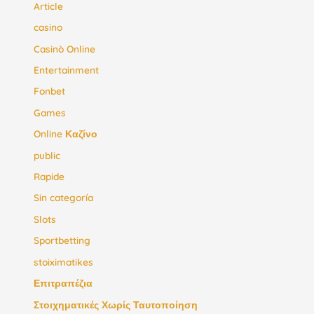
Article
casino
Casinò Online
Entertainment
Fonbet
Games
Online Καζίνο
public
Rapide
Sin categoría
Slots
Sportbetting
stoiximatikes
Επιτραπέζια
Στοιχηματικές Χωρίς Ταυτοποίηση