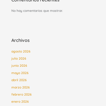
No hay comentarios que mostrar.
Archivos
agosto 2026
julio 2026
junio 2026
mayo 2026
abril 2026
marzo 2026
febrero 2026
enero 2026