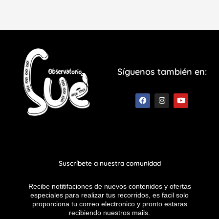
Síguenos también en:
F
I
Y
a
n
o
c
s
u
e
t
t
b
a
u
o
g
b
o
r
e
k
a
m
Suscríbete a nuestra comunidad
Recibe notitifaciones de nuevos contenidos y ofertas
especiales para realizar tus recorridos, es facil solo
proporciona tu correo electronico y pronto estaras
recibiendo nuestros mails.