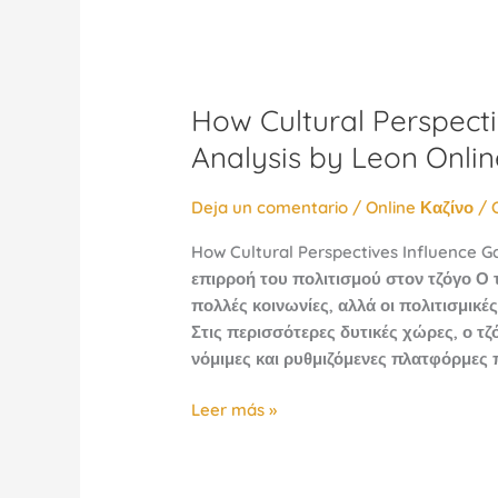
How Cultural Perspect
How
Cultural
Analysis by Leon Onlin
Perspectives
Influence
Deja un comentario
/
Online Καζίνο
/
Gambling
An
How Cultural Perspectives Influence G
Analysis
επιρροή του πολιτισμού στον τζόγο Ο 
by
πολλές κοινωνίες, αλλά οι πολιτισμικ
Leon
Στις περισσότερες δυτικές χώρες, ο τ
Online
νόμιμες και ρυθμιζόμενες πλατφόρμες
Leer más »