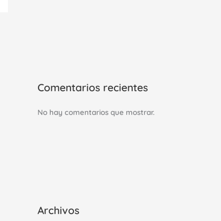
Comentarios recientes
No hay comentarios que mostrar.
Archivos