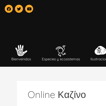
Ir
F
T
Y
al
a
w
o
contenido
c
i
u
e
t
t
b
t
u
o
e
b
o
r
e
k
Bienvenidos
Especies y ecosistemas
Ilustraci
Online Καζίνο