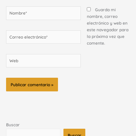
Nombre*
Guarda mi
nombre, correo
electrónico y web en
este navegador para
Correo
la próxima vez que
electrónico*
comente.
Web
Buscar
Buscar