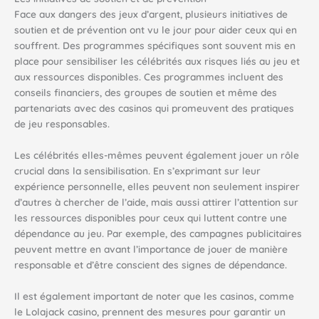
Face aux dangers des jeux d’argent, plusieurs initiatives de
soutien et de prévention ont vu le jour pour aider ceux qui en
souffrent. Des programmes spécifiques sont souvent mis en
place pour sensibiliser les célébrités aux risques liés au jeu et
aux ressources disponibles. Ces programmes incluent des
conseils financiers, des groupes de soutien et même des
partenariats avec des casinos qui promeuvent des pratiques
de jeu responsables.
Les célébrités elles-mêmes peuvent également jouer un rôle
crucial dans la sensibilisation. En s’exprimant sur leur
expérience personnelle, elles peuvent non seulement inspirer
d’autres à chercher de l’aide, mais aussi attirer l’attention sur
les ressources disponibles pour ceux qui luttent contre une
dépendance au jeu. Par exemple, des campagnes publicitaires
peuvent mettre en avant l’importance de jouer de manière
responsable et d’être conscient des signes de dépendance.
Il est également important de noter que les casinos, comme
le Lolajack casino, prennent des mesures pour garantir un