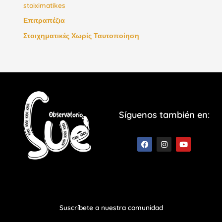
stoiximatikes
Επιτραπέζια
Στοιχηματικές Χωρίς Ταυτοποίηση
Síguenos también en:
F
I
Y
a
n
o
c
s
u
e
t
t
b
a
u
o
g
b
o
r
e
k
a
m
Suscríbete a nuestra comunidad