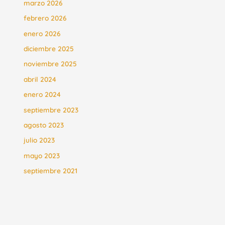
marzo 2026
febrero 2026
enero 2026
diciembre 2025
noviembre 2025
abril 2024
enero 2024
septiembre 2023
agosto 2023
julio 2023
mayo 2023
septiembre 2021