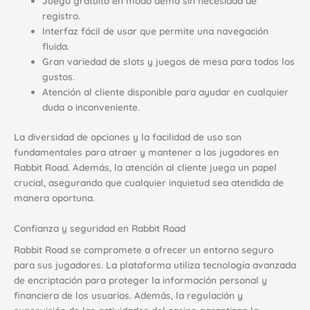
Juego gratuito en modo demo sin necesidad de
registro.
Interfaz fácil de usar que permite una navegación
fluida.
Gran variedad de slots y juegos de mesa para todos los
gustos.
Atención al cliente disponible para ayudar en cualquier
duda o inconveniente.
La diversidad de opciones y la facilidad de uso son
fundamentales para atraer y mantener a los jugadores en
Rabbit Road. Además, la atención al cliente juega un papel
crucial, asegurando que cualquier inquietud sea atendida de
manera oportuna.
Confianza y seguridad en Rabbit Road
Rabbit Road se compromete a ofrecer un entorno seguro
para sus jugadores. La plataforma utiliza tecnología avanzada
de encriptación para proteger la información personal y
financiera de los usuarios. Además, la regulación y