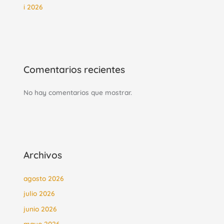
i 2026
Comentarios recientes
No hay comentarios que mostrar.
Archivos
agosto 2026
julio 2026
junio 2026
mayo 2026