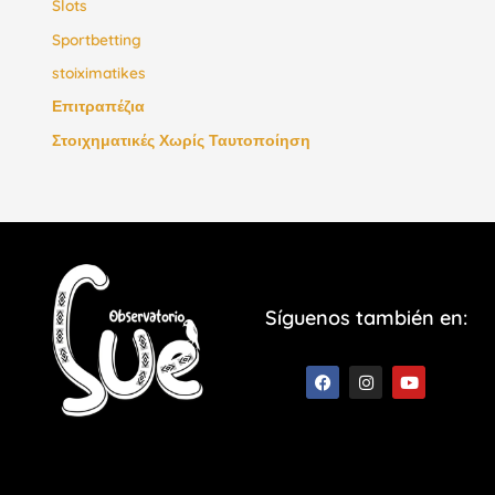
Slots
Sportbetting
stoiximatikes
Επιτραπέζια
Στοιχηματικές Χωρίς Ταυτοποίηση
Síguenos también en:
F
I
Y
a
n
o
c
s
u
e
t
t
b
a
u
o
g
b
o
r
e
k
a