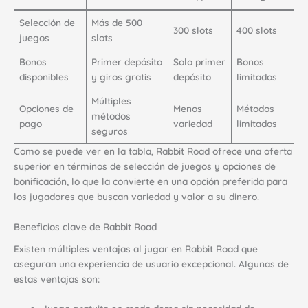
Selección de
Más de 500
300 slots
400 slots
juegos
slots
Bonos
Primer depósito
Solo primer
Bonos
disponibles
y giros gratis
depósito
limitados
Múltiples
Opciones de
Menos
Métodos
métodos
pago
variedad
limitados
seguros
Como se puede ver en la tabla, Rabbit Road ofrece una oferta
superior en términos de selección de juegos y opciones de
bonificación, lo que la convierte en una opción preferida para
los jugadores que buscan variedad y valor a su dinero.
Beneficios clave de Rabbit Road
Existen múltiples ventajas al jugar en Rabbit Road que
aseguran una experiencia de usuario excepcional. Algunas de
estas ventajas son: