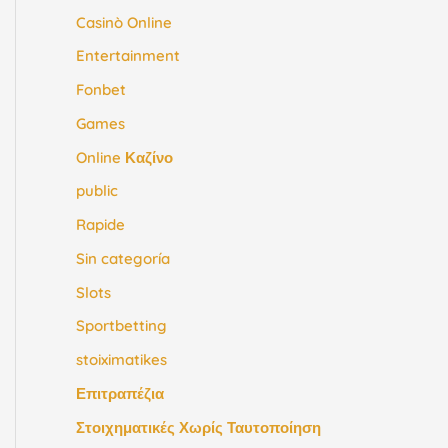
Casinò Online
Entertainment
Fonbet
Games
Online Καζίνο
public
Rapide
Sin categoría
Slots
Sportbetting
stoiximatikes
Επιτραπέζια
Στοιχηματικές Χωρίς Ταυτοποίηση