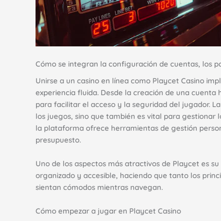
Cómo se integran la configuración de cuentas, los p
Unirse a un casino en línea como Playcet Casino imp
experiencia fluida. Desde la creación de una cuenta 
para facilitar el acceso y la seguridad del jugador. 
los juegos, sino que también es vital para gestionar
la plataforma ofrece herramientas de gestión person
presupuesto.
Uno de los aspectos más atractivos de Playcet es su 
organizado y accesible, haciendo que tanto los pri
sientan cómodos mientras navegan.
Cómo empezar a jugar en Playcet Casino