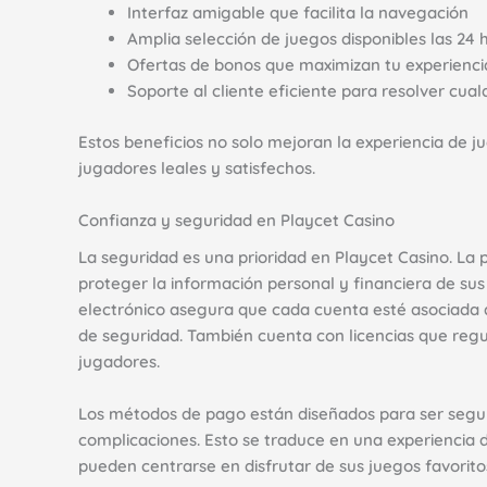
Interfaz amigable que facilita la navegación
Amplia selección de juegos disponibles las 24 
Ofertas de bonos que maximizan tu experienci
Soporte al cliente eficiente para resolver cua
Estos beneficios no solo mejoran la experiencia de
jugadores leales y satisfechos.
Confianza y seguridad en Playcet Casino
La seguridad es una prioridad en Playcet Casino. La 
proteger la información personal y financiera de sus
electrónico asegura que cada cuenta esté asociada a
de seguridad. También cuenta con licencias que regu
jugadores.
Los métodos de pago están diseñados para ser seguros
complicaciones. Esto se traduce en una experiencia 
pueden centrarse en disfrutar de sus juegos favorito