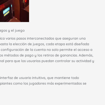
agos y el juego
lica varios pasos interconectados que aseguran una
hasta la elección de juegos, cada etapa está diseñada
La configuración de la cuenta no solo permite el acceso a
 los métodos de pago y los retiros de ganancias. Además,
al para que los usuarios puedan controlar su actividad y
interfaz de usuario intuitiva, que mantiene todo
ncipiantes como los jugadores más experimentados se