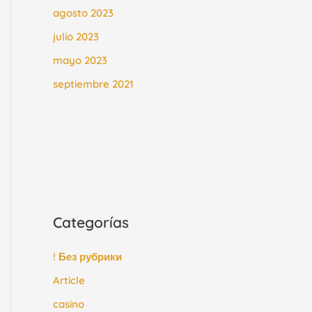
agosto 2023
julio 2023
mayo 2023
septiembre 2021
Categorías
! Без рубрики
Article
casino