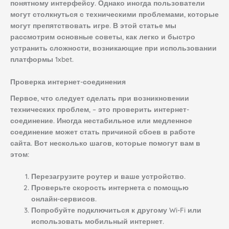
понятному интерфейсу. Однако иногда пользователи
могут столкнуться с техническими проблемами, которые
могут препятствовать игре. В этой статье мы
рассмотрим основные советы, как легко и быстро
устранить сложности, возникающие при использовании
платформы 1xbet.
Проверка интернет-соединения
Первое, что следует сделать при возникновении
технических проблем, – это проверить интернет-
соединение. Иногда нестабильное или медленное
соединение может стать причиной сбоев в работе
сайта. Вот несколько шагов, которые помогут вам в
этом:
Перезагрузите роутер и ваше устройство.
Проверьте скорость интернета с помощью
онлайн-сервисов.
Попробуйте подключиться к другому Wi-Fi или
использовать мобильный интернет.