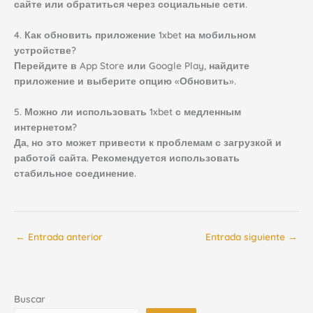
сайте или обратиться через социальные сети.
4. Как обновить приложение 1xbet на мобильном
устройстве?
Перейдите в App Store или Google Play, найдите
приложение и выберите опцию «Обновить».
5. Можно ли использовать 1xbet с медленным
интернетом?
Да, но это может привести к проблемам с загрузкой и
работой сайта. Рекомендуется использовать
стабильное соединение.
←
Entrada anterior
Entrada siguiente
→
Buscar