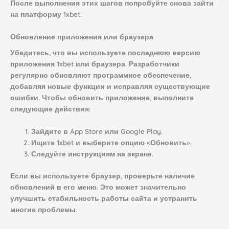
После выполнения этих шагов попробуйте снова зайти
на платформу 1xbet.
Обновление приложения или браузера
Убедитесь, что вы используете последнюю версию
приложения 1xbet или браузера. Разработчики
регулярно обновляют программное обеспечение,
добавляя новые функции и исправляя существующие
ошибки. Чтобы обновить приложение, выполните
следующие действия:
Зайдите в App Store или Google Play.
Ищите 1xbet и выберите опцию «Обновить».
Следуйте инструкциям на экране.
Если вы используете браузер, проверьте наличие
обновлений в его меню. Это может значительно
улучшить стабильность работы сайта и устранить
многие проблемы.