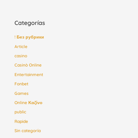
Categorías
! Без рубрики
Article
casino
Casinò Online
Entertainment
Fonbet
Games
Online Καζίνο
public
Rapide
Sin categoría