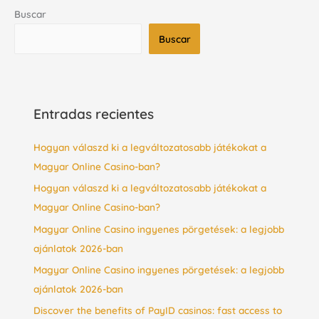
Buscar
Buscar
Entradas recientes
Hogyan válaszd ki a legváltozatosabb játékokat a
Magyar Online Casino-ban?
Hogyan válaszd ki a legváltozatosabb játékokat a
Magyar Online Casino-ban?
Magyar Online Casino ingyenes pörgetések: a legjobb
ajánlatok 2026-ban
Magyar Online Casino ingyenes pörgetések: a legjobb
ajánlatok 2026-ban
Discover the benefits of PayID casinos: fast access to