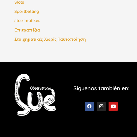
Slots
Sportbetting
stoiximatikes
Επιτραπέζια
Στοιχηματικές Χωρίς Ταυτοποίηση
Síguenos también en:
F
I
Y
a
n
o
c
s
u
e
t
t
b
a
u
o
g
b
o
r
e
k
a