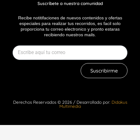
Suscríbete a nuestra comunidad
Recibe notitifaciones de nuevos contenidos y ofertas
especiales para realizar tus recorridos, es facil solo
proporciona tu correo electronico y pronto estaras
recibiendo nuestros mails.
Correo
Suscribirme
Derechos Reservados © 2026 / Desarrollado por:
Didakus
Multimedia