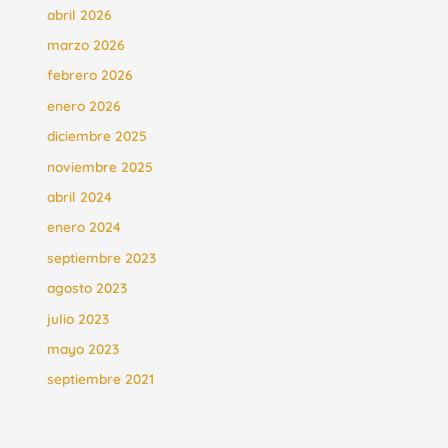
abril 2026
marzo 2026
febrero 2026
enero 2026
diciembre 2025
noviembre 2025
abril 2024
enero 2024
septiembre 2023
agosto 2023
julio 2023
mayo 2023
septiembre 2021