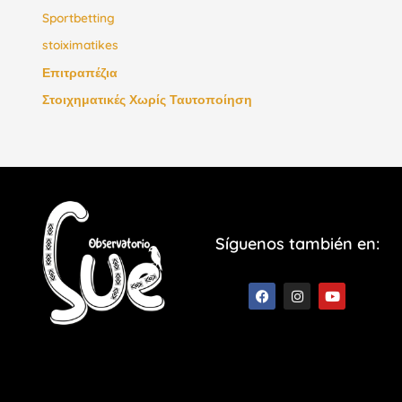
Sportbetting
stoiximatikes
Επιτραπέζια
Στοιχηματικές Χωρίς Ταυτοποίηση
Síguenos también en:
F
I
Y
a
n
o
c
s
u
e
t
t
b
a
u
o
g
b
o
r
e
k
a
m