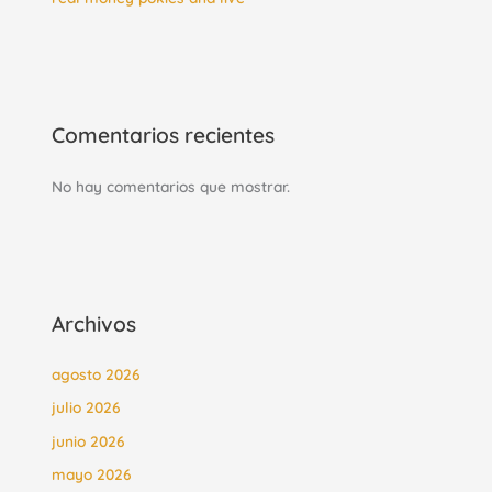
Comentarios recientes
No hay comentarios que mostrar.
Archivos
agosto 2026
julio 2026
junio 2026
mayo 2026