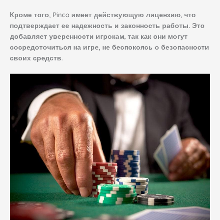
Кроме того, Pinco имеет действующую лицензию, что
подтверждает ее надежность и законность работы. Это
добавляет уверенности игрокам, так как они могут
сосредоточиться на игре, не беспокоясь о безопасности
своих средств.