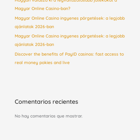
Magyar Online Casino-ban?
Magyar Online Casino ingyenes pörgetések: a legjobb
ajánlatok 2026-ban
Magyar Online Casino ingyenes pörgetések: a legjobb
ajánlatok 2026-ban
Discover the benefits of PayID casinos: fast access to
real money pokies and live
Comentarios recientes
No hay comentarios que mostrar.