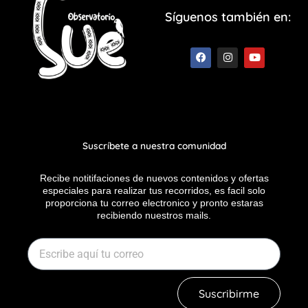
Síguenos también en:
F
I
Y
a
n
o
c
s
u
e
t
t
b
a
u
o
g
b
o
r
e
k
a
m
Suscríbete a nuestra comunidad
Recibe notitifaciones de nuevos contenidos y ofertas
especiales para realizar tus recorridos, es facil solo
proporciona tu correo electronico y pronto estaras
recibiendo nuestros mails.
Correo
Suscribirme