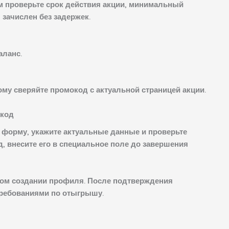
м проверьте срок действия акции, минимальный
зачислен без задержек.
аланс.
му сверяйте промокод с актуальной страницей акции.
окод
 форму, укажите актуальные данные и проверьте
д, внесите его в специальное поле до завершения
вом создании профиля. После подтверждения
требованиями по отыгрышу.