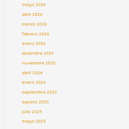
mayo 2026
abril 2026
marzo 2026
febrero 2026
enero 2026
diciembre 2025
noviembre 2025
abril 2024
enero 2024
septiembre 2023
agosto 2023
julio 2023
mayo 2023