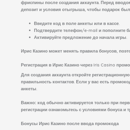
фриспины после создания аккаунта. Перед вводо
депозит и условия отыгрыша, чтобы подарок был 
Введите код в поле анкеты или в кассе.
Подтвердите телефон/e-mail и пополните б
Активируйте предложение до начала игры.
может менять правила бонусов, поэто
Ирис Казино
Регистрация в Ирис Казино через Iris Casino пром
Для создания аккаунта откройте регистрационную
правильность контактов. Если у вас есть промоко
анкеты.
код обычно активируется только при пер
Важно:
регистрации ознакомьтесь с условиями бонуса и 
Бонусы Ирис Казино после ввода промокода