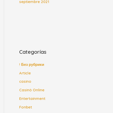
septiembre 2021
Categorías
! Без рубрики
Article
casino
Casinò Online
Entertainment
Fonbet