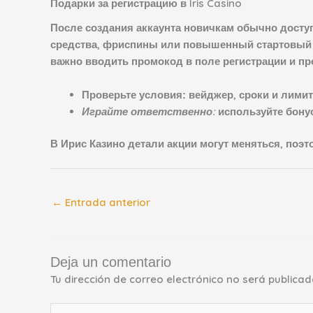
Подарки за регистрацию в Iris Casino
После создания аккаунта новичкам обычно дост
средства, фриспины или повышенный стартовый п
важно вводить промокод в поле регистрации и пр
вейджер, сроки и лими
Проверьте условия:
Играйте ответственно:
используйте бонус
В Ирис Казино детали акции могут меняться, поэ
←
Entrada anterior
Deja un comentario
Tu dirección de correo electrónico no será publicad
Escribe