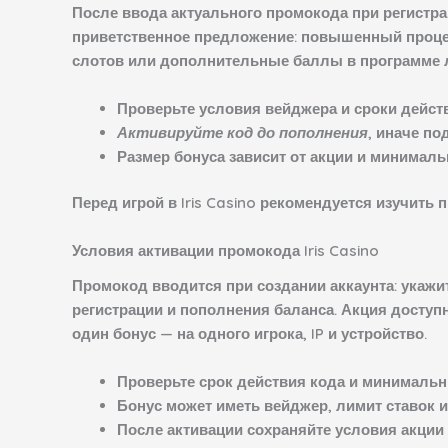
После ввода актуального промокода при регистр
приветственное предложение: повышенный проце
слотов или дополнительные баллы в программе 
и сроки дейст
Проверьте условия вейджера
Активируйте код до пополнения
, иначе по
Размер бонуса зависит от акции и минималь
Перед игрой в Iris Casino рекомендуется изучить 
Условия активации промокода Iris Casino
Промокод вводится при создании аккаунта: укажи
регистрации и пополнения баланса. Акция досту
один бонус — на одного игрока, IP и устройство.
Проверьте срок действия кода и минимальн
Бонус может иметь вейджер, лимит ставок и
После активации сохраняйте условия акции